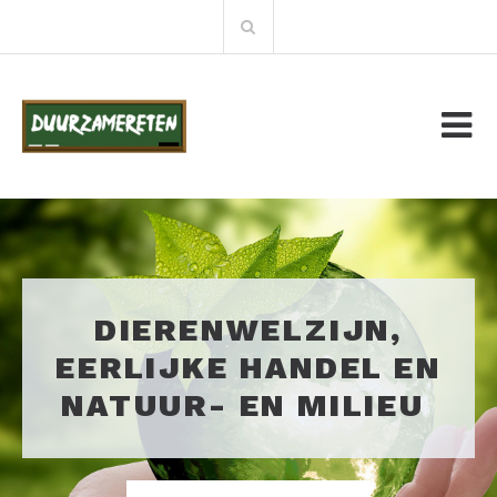
Meteen
Zoeken:
naar
de
inhoud
DIERENWELZIJN,
EERLIJKE HANDEL EN
NATUUR- EN MILIEU