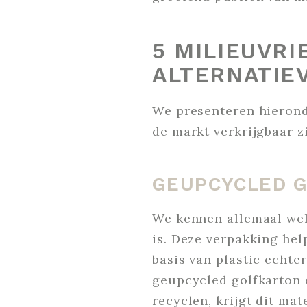
5 MILIEUVRI
ALTERNATIE
We presenteren hierond
de markt verkrijgbaar zi
GEUPCYCLED 
We kennen allemaal wel
is. Deze verpakking hel
basis van plastic echte
geupcycled golfkarton e
recyclen, krijgt dit ma