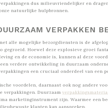
erpakkingen dus milieuvriendelijker en dragen
 onze natuurlijke hulpbronnen.
DUURZAAM VERPAKKEN B
et alle mogelijke bezorgdiensten is de afgelop
 gegroeid. Hoewel deze explosieve groei fanta
leving en de economie is, kunnen al deze voord
ok een verdere ontwikkeling in duurzaam ondern
erpakkingen een cruciaal onderdeel van een po
hische voordelen, daarnaast ook nog andere voo
me verpakkingen. Duurzaam
verpakkingsmateria
ima marketinginstrument zijn. Waarmee een bed
ilieubewuste klanten kan aanspreken.