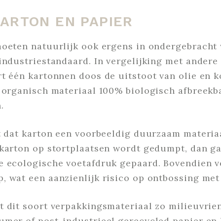
ARTON EN PAPIER
moeten natuurlijk ook ergens in ondergebracht
industriestandaard. In vergelijking met andere
rt één kartonnen doos de uitstoot van olie en 
 organisch materiaal 100% biologisch afbreekba
n.
t dat karton een voorbeeldig duurzaam materiaal
karton op stortplaatsen wordt gedumpt, dan ga
e ecologische voetafdruk gepaard. Bovendien v
, wat een aanzienlijk risico op ontbossing met
 dit soort verpakkingsmateriaal zo milieuvriend
umer of post-industrieel gerecycled papier en