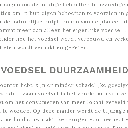
rmogen om de huidige behoeften te bevredige
ies om in hun eigen behoeften te voorzien in g
 de natuurlijke hulpbronnen van de planeet nie
mvat meer dan alleen het eigenlijke voedsel. H
ronder hoe het voedsel wordt verbouwd en verk
t eten wordt verpakt en gegeten.
 VOEDSEL DUURZAAMHEI
onten hebt, zijn er minder schadelijke gevolg
van duurzaam voedsel is het voorkomen van ver
et om het consumeren van meer lokaal geteeld 
 te worden. Op deze manier wordt de bijdrage
ame landbouwpraktijken zorgen voor respect vo
n om lokaal geteelde producten te eten. Duur