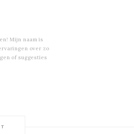
en! Mijn naam is
 ervaringen over zo
agen of suggesties
HT