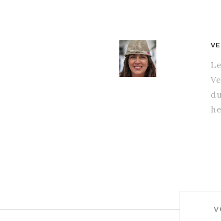
VE
Le
Ve
du
he
BERICHT
V
NAVIGATIE