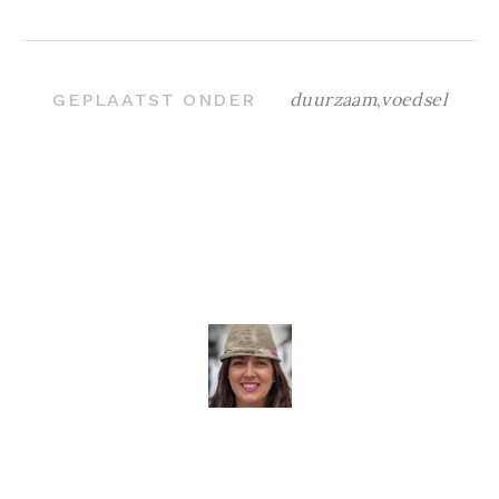
duurzaam
,
voedsel
GEPLAATST ONDER