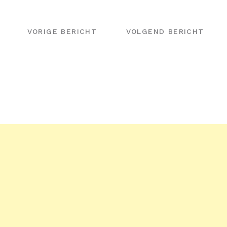
BERICHT
NAVIGATIE
VORIGE BERICHT
VOLGEND BERICHT