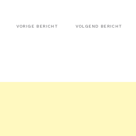
BERICHT
NAVIGATIE
VORIGE BERICHT
VOLGEND BERICHT