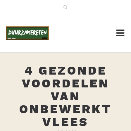
Meteen
Zoeken:
naar
de
inhoud
4 GEZONDE
VOORDELEN
VAN
ONBEWERKT
VLEES