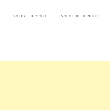
BERICHT
NAVIGATIE
VORIGE BERICHT
VOLGEND BERICHT